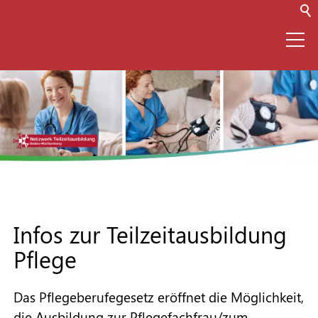
⌂
Netzwerk
Teilzeitausbildung
(TZA)
Infos zur Teilzeitausbildung
Pflege
Infos zur TZA
Das Pflegeberufegesetz eröffnet die Möglichkeit,
Für Unternehmen
die Ausbildung zur Pflegefachfrau/zum