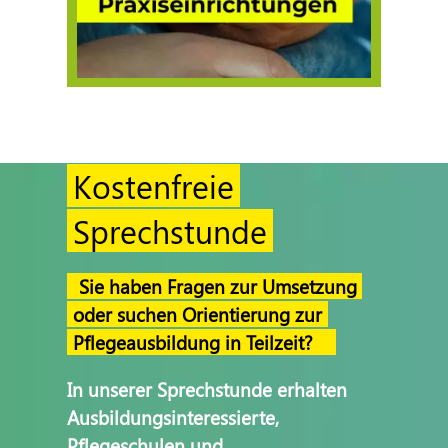
Kostenfreie
Sprechstunde
Sie haben Fragen zur Umsetzung
oder suchen Orientierung zur
Pflegeausbildung in Teilzeit?
In unserer Sprechstunde erhalten
Ausbildungsinteressierte,
Pflegeschulen und