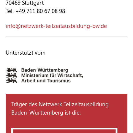
70469 Stuttgart
Tel. +49 711 80 67 08 98
nf
n
tzw
rk-t
lz
t
sb
ld
ng-bw
d
Unterstützt vom
Träger des Netzwerk Teilzeitausbildung
Baden-Württemberg ist die: