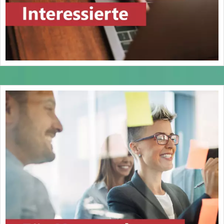
Teilzeitberufsausbildung ist auf ganze
Monate abzurunden. § 8 Absatz 2 bleibt
unberührt.
(3) Auf Verlangen der Auszubildenden
verlängert sich die Ausbildungsdauer
auch über die Höchstdauer nach
Absatz 2 Satz 1 hinaus bis zur nächsten
möglichen Abschlussprüfung.
(4) Der Antrag auf Eintragung des
Berufsausbildungsvertrages nach § 36
Absatz 1 in das Verzeichnis der
Berufsausbildungsverhältnisse für eine
Teilzeitberufsausbildung kann mit
einem Antrag auf Verkürzung der
Ausbildungsdauer nach § 8 Absatz 1