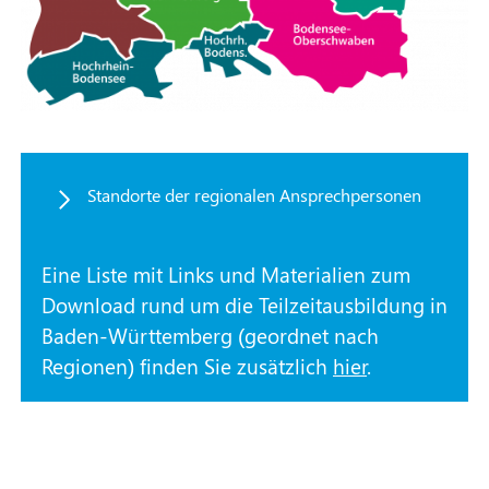
Ausbildungsdauer kann der
Hauptausschuss des Bundesinstituts für
Berufsbildung Empfehlungen
beschließen.“
Standorte der regionalen Ansprechpersonen
Die Mindestvergütung einer
Teilzeitausbildung ist im § 17 (5
) BBiG
Eine Liste mit Links und Materialien zum
geregelt:
Download rund um die Teilzeitausbildung in
„(5) Bei einer Teilzeitberufsausbildung
Baden-Württemberg (geordnet nach
kann eine nach den Absätzen 2 bis 4 zu
Regionen) finden Sie zusätzlich
hier
.
gewährende Vergütung unterschritten
werden. Die Angemessenheit der
Vergütung ist jedoch ausgeschlossen,
wenn die prozentuale Kürzung der