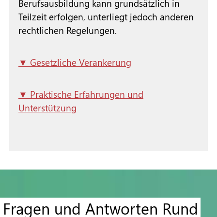
Berufsausbildung kann grundsätzlich in
Teilzeit erfolgen, unterliegt jedoch anderen
rechtlichen Regelungen.
Gesetzliche Verankerung
Allgemeine Voraussetzungen einer
Teilzeitberufsausbildung nach
§ 7a
Praktische
BBiG
Erfahrungen und
(1) Die Berufsausbildung kann in
Teilzeit durchgeführt werden. Im
Unterstützung
Fragen und Antworten Rund
Berufsausbildungsvertrag ist für die