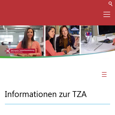
⌂
Netzwerk
Teilzeitausbildung
(TZA)
Informationen zur TZA
Infos zur TZA
Fragen und Antworten zur TZA