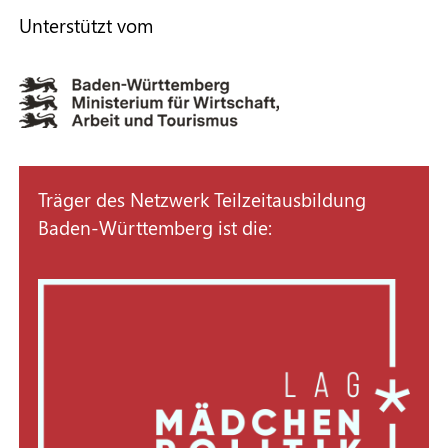
Vereinbarung einer
Unterstützt vom
Teilzeitberufsausbildung im
Ausbildungsvertrag unter anderen für
Verkürzung und Verlängerung der
Ausbildungsdauer beschrieben.
Mehr Informationen entnehmen Sie
bitte den Informationen
f
ür
Träger des Netzwerk Teilzeitausbildung
Auszubildende
oder
für
Baden-Württemberg ist die:
Unternehmer*innen