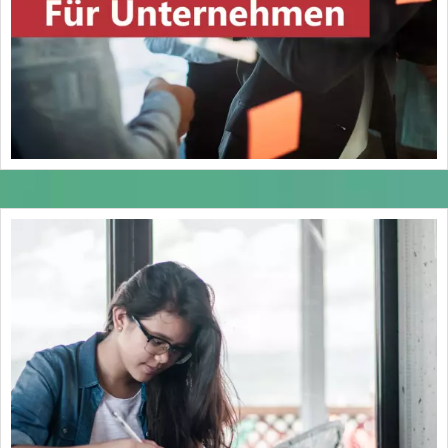
verbunden werden.
Dies ist inhaltsgleich für
Handwerksberufe in § 27b
Handwerksordnung (HwO) geregelt.
Weiterhin gibt es den § 8 BBiG zur
Verkürzung oder Verlängerung der
Ausbildungsdauer:
„(1) Auf gemeinsamen Antrag der