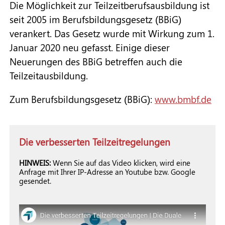
Die Möglichkeit zur Teilzeitberufsausbildung ist
TZA für schulische
seit 2005 im Berufsbildungsgesetz (BBiG)
Ausbildungsberufe
verankert. Das Gesetz wurde mit Wirkung zum 1.
TZA-Rechner
Januar 2020 neu gefasst. Einige dieser
Neuerungen des BBiG betreffen auch die
Regionale Ansprechpersonen
Teilzeitausbildung.
Für Unternehmen
Zum Berufsbildungsgesetz (BBiG):
www.bmbf.de
Pflege TZA
Die verbesserten Teilzeitregelungen
HINWEIS:
Wenn Sie auf das Video klicken, wird eine
ESF-Förderprogramm
Anfrage mit Ihrer IP-Adresse an Youtube bzw. Google
gesendet.
Downloads & Termine