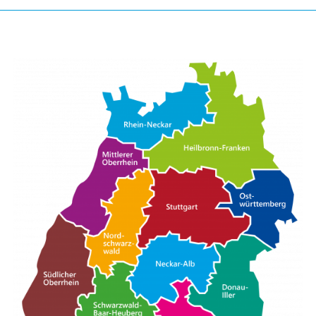
überschreitet, die Ausbildungsdauer
auf das Ende der für die betreffende
Berufsausbildung in Vollzeit
festgelegten Ausbildungsdauer
verkürzt wird.
(2) In Ausnahmefällen kann die
zuständige Stelle auf Antrag
Auszubildender die Ausbildungsdauer
verlängern, wenn die Verlängerung
erforderlich ist, um das Ausbildungsziel
zu erreichen. Vor der Entscheidung
über die Verlängerung sind die
Ausbildenden zu hören.
(3) Für die Entscheidung über die
Verkürzung oder Verlängerung der