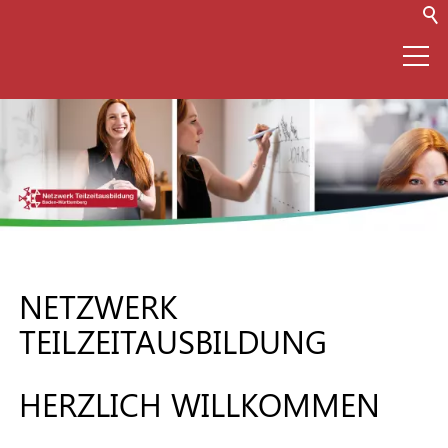
⌂
Netzwerk
Teilzeitausbildung
(TZA)
NETZWERK
TEILZEITAUSBILDUNG
Infos zur TZA
HERZLICH WILLKOMMEN
Für Unternehmen