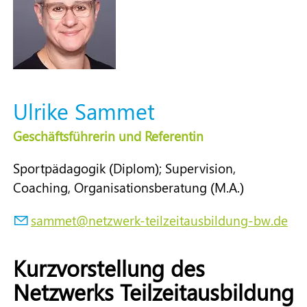
Ulrike Sammet
Geschäftsführerin und Referentin
Sportpädagogik (Diplom); Supervision,
Coaching, Organisationsberatung (M.A.)
s
mm
t
n
tzw
rk-t
lz
t
sb
ld
ng-bw
d
Kurzvorstellung des
Netzwerks Teilzeitausbildung