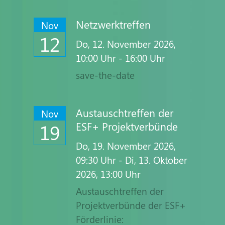
Netzwerktreffen
Nov
12
Do,
12. November 2026
,
10:00
Uhr
- 16:00
Uhr
save-the-date
Austauschtreffen der
Nov
ESF+ Projektverbünde
19
Do,
19. November 2026
,
09:30
Uhr
-
Di,
13. Oktober
2026
, 13:00
Uhr
Austauschtreffen der
Projektverbünde der ESF+
Förderlinie: