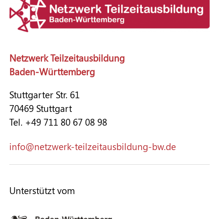
Netzwerk Teilzeitausbildung
Baden-Württemberg
Stuttgarter Str. 61
70469 Stuttgart
Tel. +49 711 80 67 08 98
nf
n
tzw
rk-t
lz
t
sb
ld
ng-bw
d
Unterstützt vom