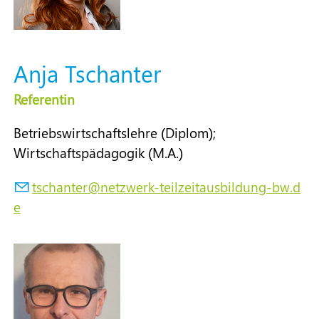
Anja Tschanter
Referentin
Betriebswirtschaftslehre (Diplom);
Wirtschaftspädagogik (M.A.)
tsch
nt
r
n
tzw
rk-t
lz
t
sb
ld
ng-bw
d