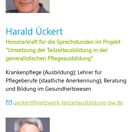
Harald Ückert
Honorarkraft für die Sprechstunden im Projekt
"Umsetzung der Teilzeitausbildung in der
generalistischen Pflegeausbildung"
Krankenpflege (Ausbildung); Lehrer für
Pflegeberufe (staatliche Anerkennung); Beratung
und Bildung im Gesundheitswesen
ck
rt
n
tzw
rk-t
lz
t
sb
ld
ng-bw
d