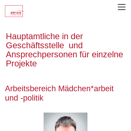
LAG Mädchen*politik
Hauptamtliche in der
Geschäftsstelle und
Team
Ansprechpersonen für einzelne
Sprecherinnen
Projekte
Praktikum
Termine der LAG
Arbeitsbereich Mädchen*arbeit
Publikationen
und -politik
Projekte
Chronik
Unsere Mitglieder