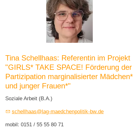
Tina Schellhaas: Referentin im Projekt
"GIRLS* TAKE SPACE! Förderung der
Partizipation marginalisierter Mädchen*
und junger Frauen*"
Soziale Arbeit (B.A.)
sch
llh
s
l
g-m
dch
np
l
t
k-bw
d
mobil: 0151 / 55 55 80 71