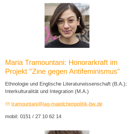
Maria Tramountani: Honorarkraft im
Projekt "Zine gegen Antifeminismus"
Ethnologie und Englische Literaturwissenschaft (B.A.);
Interkulturalität und Integration (M.A.)
tr
m
nt
n
l
g-m
dch
np
l
t
k-bw
d
mobil: 0151 / 27 10 62 14