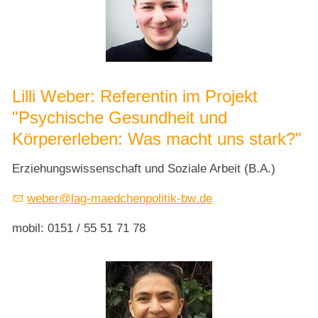
Themen
Service
Lilli Weber: Referentin im Projekt
"Psychische Gesundheit und
Körpererleben: Was macht uns stark?"
Erziehungswissenschaft und Soziale Arbeit (B.A.)
w
b
r
l
g-m
dch
np
l
t
k-bw
d
mobil: 0151 / 55 51 71 78