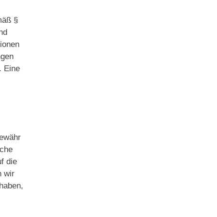
mäß §
und
tionen
ngen
. Eine
Gewähr
iche
f die
 wir
 haben,