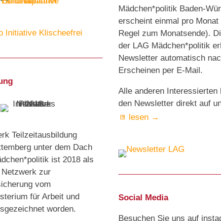
Mädchen*politik Baden-Wür
erscheint einmal pro Monat 
Regel zum Monatsende). Die
der LAG Mädchen*politik er
Newsletter automatisch na
Erscheinen per E-Mail.
ung
Alle anderen Interessierte
den Newsletter direkt auf u
lesen →
k Teilzeitausbildung
temberg unter dem Dach
chen*politik ist 2018 als
s Netzwerk zur
sicherung vom
terium für Arbeit und
Social Media
usgezeichnet worden.
Besuchen Sie uns auf inst