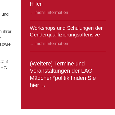
Hilfen
→ mehr Information
g und
Workshops und Schulungen der
 ihrer
Genderqualifizierungsoffensive
e
→ mehr Information
 sowie
tz 3
(Weitere) Termine und
JHG.
Veranstaltungen der LAG
Mädchen*politik finden Sie
hier →