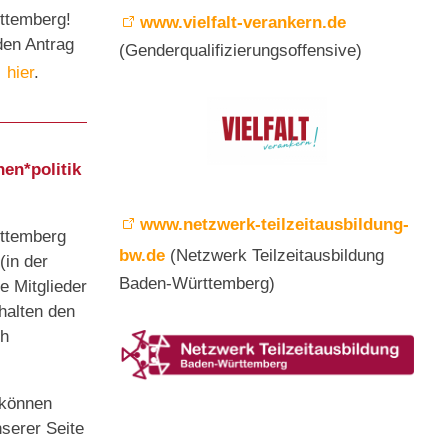
ttemberg!
www.vielfalt-verankern.de
den Antrag
(Genderqualifizierungsoffensive)
hier
.
en*politik
www.netzwerk-teilzeitausbildung-
ttemberg
bw.de
(Netzwerk Teilzeitausbildung
(in der
Baden-Württemberg)
 Mitglieder
halten den
ch
n können
nserer Seite