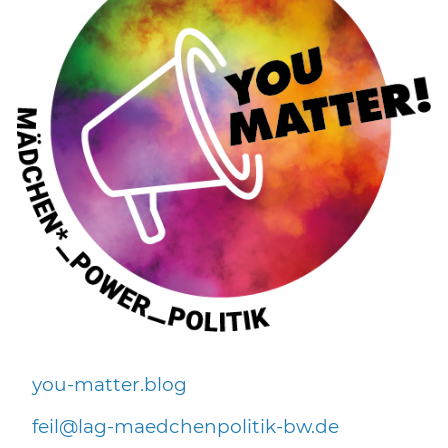
you-matter.blog
f
l
l
g-m
dch
np
l
t
k-bw
d